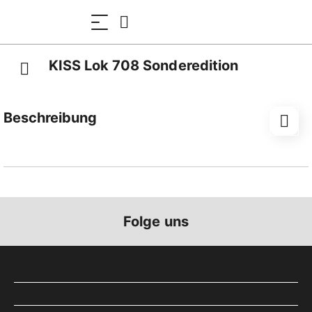
KISS Lok 708 Sonderedition
Beschreibung
Gartenbahn
Machen Sie sich Ihre Reise mit der DFB unvergesslich.
Als krönenden Abschluss und als absolut einmalige
Erinnerung bieten wir in unserem Souveniershop ein
exklusives Handarbeit Modell unserer
Folge uns
Dampflokomotive HG 4/4 708 zum Verkauf an. Das
Modell ist aus über 2800 Einzelteilen aus Messing
und Stahl in feiner Handarbeit gefertigt und voll
Funktionsfähig. Das Modell verfügt über eine
Beleuchtung, einen Dampfgenerator und eine