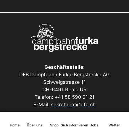
fulminante Soundkulisse. Das Modell ist
uneingeschränkt für das LGB Gleis– und
Zahnradsystem kompatibel und wird noch über
Jahrzehnte eine Wertanlage bleiben und Sie an einer
der schönsten Fahrten über die Schweizeralpen
erinnern.
Ausstattungsmerkmale
Geschäftsstelle:
Radreifen aus Edelstahl, ringisoliert
DFB Dampfbahn Furka-Bergstrecke AG
Antrieb kugelgelagert
Schweigstrasse 11
CH-6491 Realp UR
Riemenantrieb
Telefon: +41 58 590 21 21
absolut synchron laufende
E-Mail:
sekretariat@dfb.ch
Zahnstangendampfmaschine in der Zahnstange
Bühlermotor
Alle Achsen angetrieben
Home
Über uns
Shop
Sich informieren
Jobs
Wetter