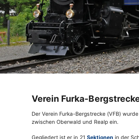
Verein Furka-Bergstreck
Der Verein Furka-Bergstrecke (VFB) wurde 
zwischen Oberwald und Realp ein.
Gegliedert ist er in 21
Sektionen
in der Sc