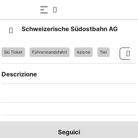
Schweizerische Südostbahn AG
Ski Ticket
Führerstandsfahrt
Azione
Tier
Descrizione
Die Schweizerische Südostbahn AG (SOB) ist ein
selbstständiges, nach privatwirtschaftlichen Kriterien
geführtes und integriertes Eisenbahnunternehmen, zu
dem alle Bereiche gehören, die ein
Transportunternehmen des öffentlichen Verkehrs
braucht. Die SOB führt somit sämtliche
Seguici
Dienstleistungen rund um unser Angebot selbst