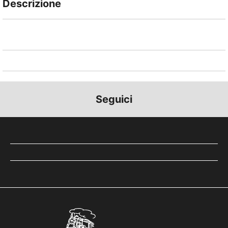
Descrizione
Luftseilbahn von Altdorf, bzw. Flüelen auf die
Eggberge. Zugang zum legendären Wildheuerpfad,
zum Schächentaler Höhenweg, Rophaien, Spielauer
See und weiteren Wanderwegen.
Seguici