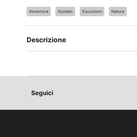
Avventura
Guidato
Escursioni
Natura
Descrizione
Giro della luna con le racchette da neve - 
Al chiaro di luna, il paesaggio si presenta i
non si nota il leggero sforzo del tour. La guid
altri possono concentrarsi tranquillamente s
Seguici
Programma/procedura
Arrivo con i mezzi pubblici o in auto privata,
17.45, punto d'incontro a Schwyz
Guidate insieme fino al punto di partenza d