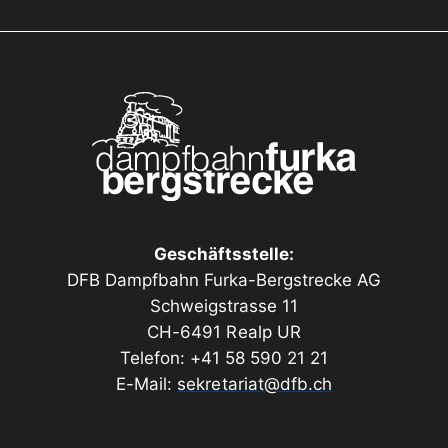
corso con le racchette da neve nella notte
ti sono impressionanti. Dopo una breve
ioni rocciose, raggiungiamo il punto più alto
 nevoso, si consiglia vivamente di portare
Geschäftsstelle:
DFB Dampfbahn Furka-Bergstrecke AG
Schweigstrasse 11
telefono: +41 79 247 74 72)
CH-6491 Realp UR
Telefon: +41 58 590 21 21
E-Mail:
sekretariat@dfb.ch