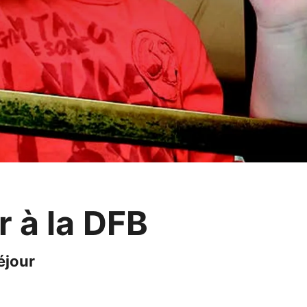
r à la DFB
éjour