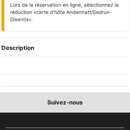
Lors de la réservation en ligne, sélectionnez la
réduction «carte d'hôte Andermatt/Sedrun-
Disentis».
Description
La nostalgie du train au cœur d'un paysage alpin
préservé
La compagnie ferroviaire Furka-Bergstrecke (DFB)
exploite une ligne ferroviaire concessionnaire sur un
trajet de près de 18 kilomètres entre Realp, dans le
Suivez-nous
canton d'Uri, et Oberwald, dans le canton du Valais.
La ligne traverse une partie des Alpes suisses en
grande partie préservée et parfois difficile d'accès.
Elle serpente à travers des gorges sauvages et le long