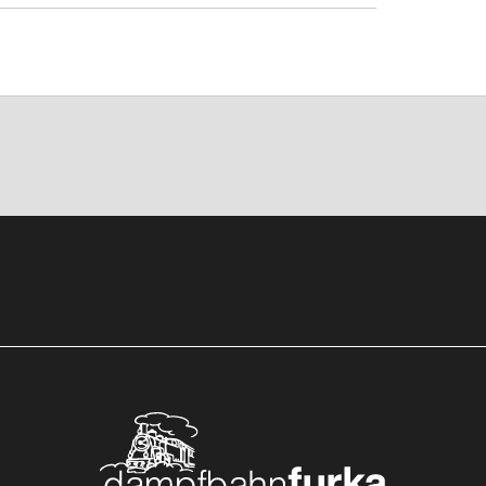
ard, il fallait braver les méandres de la
s chargés d’histoire au cours d’un même
 d’un car postal Saurer des années 1950,
un train de voyageurs historique.
e de la Tremola, à bord d’un car postal
thard à bord du train découverte historique