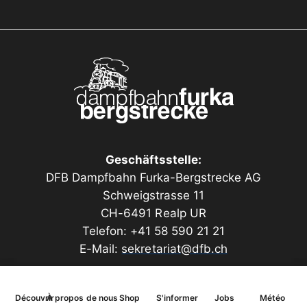
plastique imprimé en 3D.
Murs extérieurs avec structure de maçonnerie et de
crépi gravée.
Longueur 70 mm, largeur 60 mm, hauteur 120 mm
Geschäftsstelle:
DFB Dampfbahn Furka-Bergstrecke AG
Schweigstrasse 11
CH-6491 Realp UR
Telefon: +41 58 590 21 21
E-Mail:
sekretariat@dfb.ch
Découvrir
À propos de nous
Shop
S'informer
Jobs
Météo