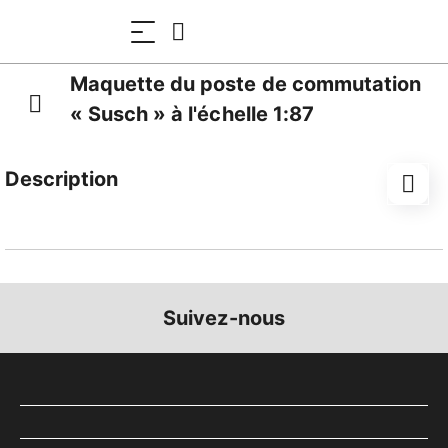
Maquette du poste de commutation
« Susch » à l'échelle 1:87
Description
De nombreuses gares des Chemins de fer rhétiques
sont équipées de postes de commutation qui
alimentent le réseau ferroviaire en électricité. Le
bâtiment de Susch, en Engadine, a servi de modèle.
Suivez-nous
Des bâtiments similaires ou identiques se trouvent à
proximité d'autres gares des RhB.
Le modèle est fabriqué en carton architectural de
haute qualité, les inserts de fenêtres sont réalisés en