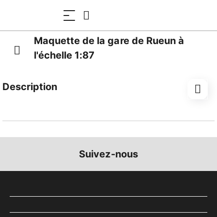
Maquette de la gare de Rueun à
l'échelle 1:87
Description
Kit découpé au laser
Échelle H0, échelle 1:87
Suivez-nous
Modèle finement détaillé de la gare de Rueun, située
sur la ligne du Rhin antérieur Coire-Disentis des
Chemins de fer rhétiques (RhB).
Le kit se compose de pièces en bois non traitées, de