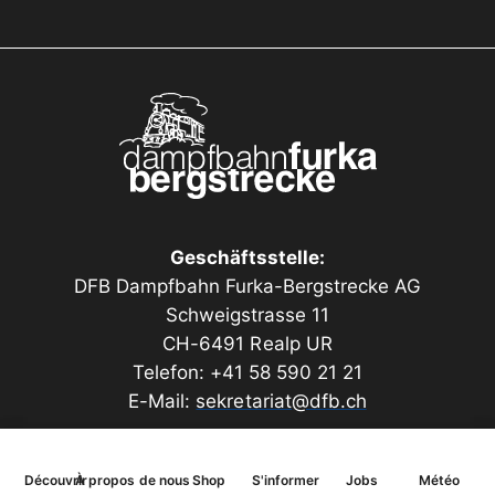
pièces accessoires en plastique et d'une plaque de
toit découpée au laser.
Les peintures, teintures et colles ne sont pas fournies.
Longueur 220 mm, largeur 132 mm, hauteur 90 mm
Geschäftsstelle:
DFB Dampfbahn Furka-Bergstrecke AG
Schweigstrasse 11
CH-6491 Realp UR
Telefon: +41 58 590 21 21
E-Mail:
sekretariat@dfb.ch
Découvrir
À propos de nous
Shop
S'informer
Jobs
Météo