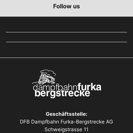
Il 3 giugno 1607 venne posata la prima pietra per
Follow us
l’edificazione del Convento e della Chiesa dell’Ordine
dei Frati Minori Cappuccini.
L’opera è stata completata nel 1612. Importante
documentazione è conservata negli archivi e più
precisamente la raccolta dei registri e/o archivi
parrocchiali di Faido, Osco, Mairengo, Calpiogna,
Campello, Molare, Rossura; il fondo antico e
contemporaneo dalla fondazione ad oggi; i documenti
del ginnasio dei cappuccini; l’archivio fotografico.
La struttura continua ad offrire alloggio ai viaggiatori
grazie all’Ostello
Geschäftsstelle:
DFB Dampfbahn Furka-Bergstrecke AG
Schweigstrasse 11