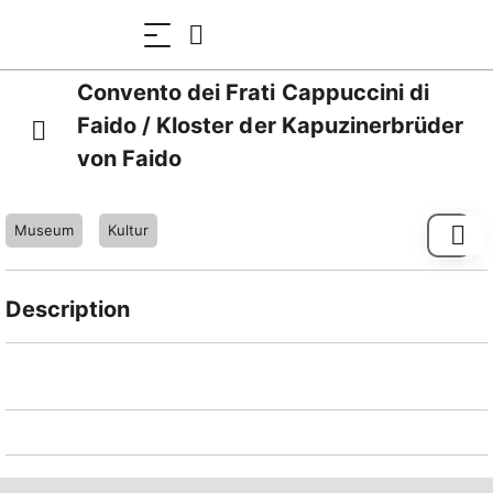
Convento dei Frati Cappuccini di
Faido / Kloster der Kapuzinerbrüder
von Faido
Museum
Kultur
Description
I Signori Svizzeri nel 1600 chiesero alla provincia
religiosa di Milano di voler provvedere ad edificare un
convento in Valle Leventina, allora sotto il dominio di
Uri.