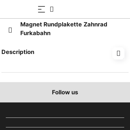
Magnet Rundplakette Zahnrad
Furkabahn
Description
Motiv Furka-Scheiteltunnel mit Lok Weisshorn
Durchmesser ca. 63 mm
Follow us