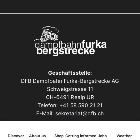
von Realp nach Oberwald oder umgekehrt in der 2.
Klasse ohne Halbtax/GA oder einer Fahrt mit
GA/Halbtax in der 1. Klasse
Pro Buchung kann der oder die Beschenkte nur einen
Gutschein einlösen. Wenn Sie mehrere Fahrten der
gleichen Person schenken möchten, empfiehlt sich
der
Wertgutschein mit frei wählbarem Betrag
. Wenn
nicht der ganze Gutscheinbetrag aufgebraucht wird,
Geschäftsstelle:
wird ein Restwertgutschein ausgestellt, welcher
DFB Dampfbahn Furka-Bergstrecke AG
wiederum nur auf www.dfb.ch einlösbar ist. Der
Schweigstrasse 11
Gutschein ist ab dem Kauf 2 Jahre gültig.
CH-6491 Realp UR
Telefon: +41 58 590 21 21
E-Mail:
sekretariat@dfb.ch
Discover
About us
Shop
Getting informed
Jobs
Weather