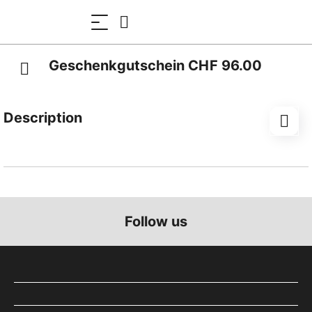
Geschenkgutschein CHF 96.00
Description
Schenken Sie Freude!
Mit dem Gutschein zum selber ausdrucken bezahlt
der oder die Beschenkte einfach und bequem im
Webshop der DFB. Keine Einlösung vor Ort.
Follow us
Zum Geburtstag, zu Weihnachten, zum Valentinstag,
zum Jubiläum, zur Hochzeit, zur Pensionierung oder
einfach nur als grosses Dankeschön.
CHF 96.00 entspricht dem Preis einer einfachen Fahrt