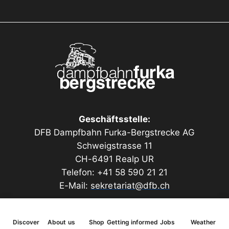
Adhäsion-/Zahnradantriebes wird thematisiert.
Das Buch umfasst unter anderem folgende Inhalte:
Planung und Bau der Strecke Dalat – Thap-Cham
in Indochina
Entstehungsgeschichte des gemischten
Adhäsion-/Zahnradantriebes
Vorgeschichte, Bau und Lieferung des Loktyp HG
Geschäftsstelle:
4/4
DFB Dampfbahn Furka-Bergstrecke AG
Impressionen vom Betrieb auf der Strecke nach
Schweigstrasse 11
Dalat
CH-6491 Realp UR
Telefon: +41 58 590 21 21
Rückholaktion «Back to Switzerland»
E-Mail:
sekretariat@dfb.ch
Planung und Umsetzung der Revision
Inbetriebnahme auf der Furka-Bergstrecke
Einweihung und Fahrplanbetrieb auf der Furka-
Discover
About us
Shop
Getting informed
Jobs
Weather