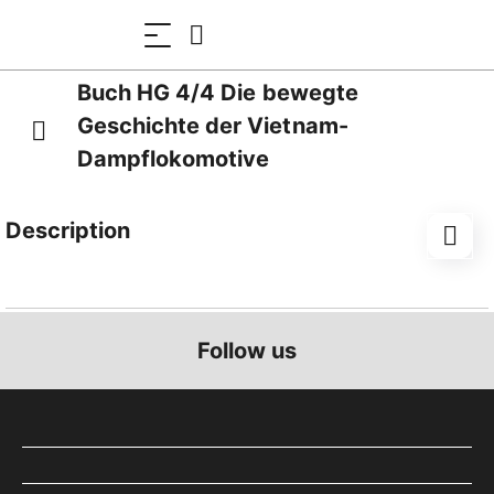
Buch HG 4/4 Die bewegte
Geschichte der Vietnam-
Dampflokomotive
Description
Mit dem Titel "HG 4/4 - Die Bewegte Geschichte der
Vietnam-Dampflokomotiven erscheint zum Abschluss
des Wiederaufbaus der zwei Vierkupplermaschinen,
Follow us
ein umfassendes Buch. Dieses gibt vertiefte und
fundierte Einblicke in die verschie- denen Stationen
dieser Dampflokomotiven. Aber auch die Strecke
Dalat – Thap-Cham im früheren Indochina, heute
Vietnam, und die Entwicklung des gemischten