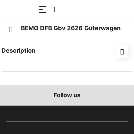
BEMO DFB Gbv 2626 Güterwagen
Description
BEMO-Sondermodell, im Fachhandel nicht erhältlich
Vorbild-info:
Baujahr 1964, Übernahme von der MGB 2005,
Materialwagen der Dieselcrew
Follow us