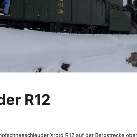
der R12
fschneeschleuder Xrotd R12 auf der Bergstrecke ober