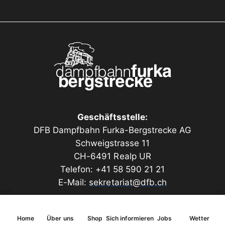
für Einsteiger geeignet.
Länge: 95 mm, Breite 94 mm, Höhe 75 mm
Geschäftsstelle:
DFB Dampfbahn Furka-Bergstrecke AG
Schweigstrasse 11
CH-6491 Realp UR
Telefon: +41 58 590 21 21
E-Mail:
sekretariat@dfb.ch
Home
Über uns
Shop
Sich informieren
Jobs
Wetter