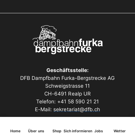
Das Bausatzmodell besteht aus einer Mischbauweise
aus MDF, Sperrholz und hochwertigem
Architekturkarton. Die Optik des Mauerwerks und
viele weitere Bauteile sind aufwändig lasergraviert.
Zum Lieferumfang gehören außerdem Dachrinnen,
Fallrohre, ein Wandbrunnen (3D-Druck) sowie
Echtschotter für das Flachdach.
Länge 330 mm, Breite 240 mm, Höhe 240 mm (Maße
Geschäftsstelle:
mit Dachüberstand)
DFB Dampfbahn Furka-Bergstrecke AG
Schweigstrasse 11
CH-6491 Realp UR
Telefon: +41 58 590 21 21
E-Mail:
sekretariat@dfb.ch
Home
Über uns
Shop
Sich informieren
Jobs
Wetter