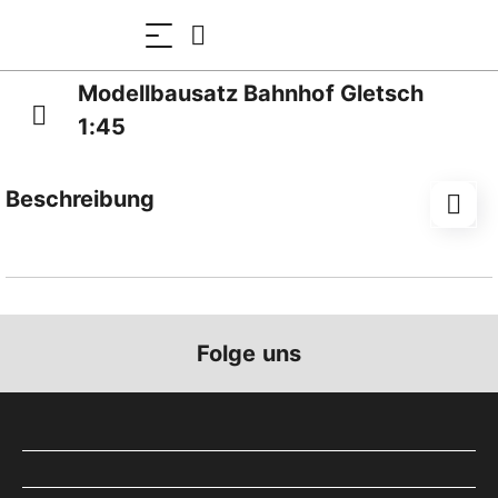
Modellbausatz Bahnhof Gletsch
1:45
Beschreibung
Der Bahnhof Gletsch liegt auf 1762 Meter über NN im
schweizerischen Kanton Wallis. Bis 1981 verkehrten
hier Züge der damaligen Furka-Oberalp-Bahn. Heute
betreibt die vereinsmäßig organisierte
Folge uns
Bahngesellschaft "Dampfbahn Furka-Bergstrecke" im
Sommer einen Saisonbetrieb von Realp bis Oberwald.
Das Bahnhofsgebäude ist aus Bruchsteinen errichtet
und verfügt über einen kleinen Anbau mit Flachdach.