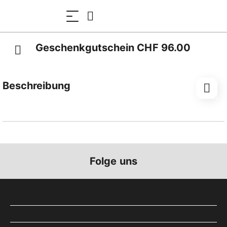
Geschenkgutschein CHF 96.00
Beschreibung
Schenken Sie Freude!
Mit dem Gutschein zum selber ausdrucken bezahlt
der oder die Beschenkte einfach und bequem im
Webshop der DFB. Keine Einlösung vor Ort.
Folge uns
Zum Geburtstag, zu Weihnachten, zum Valentinstag,
zum Jubiläum, zur Hochzeit, zur Pensionierung oder
einfach nur als grosses Dankeschön.
CHF 96.00 entspricht dem Preis einer einfachen Fahrt