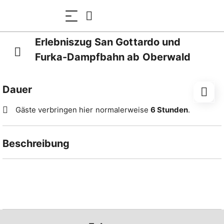
Erlebniszug San Gottardo und
Furka-Dampfbahn ab Oberwald
Dauer
Gäste verbringen hier normalerweise
6 Stunden
.
Beschreibung
Zug um Zug durch die Alpen: Fahren Sie mit der
Furka-Dampfbahn von Oberwald über den Furkapass
nach Realp. Der Regionalzug der Matterhorn Gotthard
Bahn führt Sie durch das Urserental und die
Schöllenenschlucht bis nach Göschenen. Und von