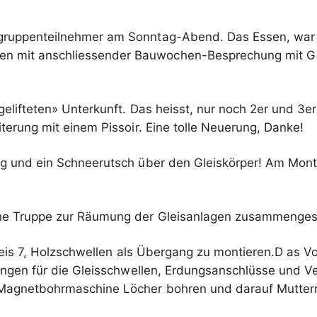
gruppenteilnehmer am Sonntag-Abend. Das Essen, war w
 mit anschliessender Bauwochen-Besprechung mit Gia
gelifteten» Unterkunft. Das heisst, nur noch 2er und 3
erung mit einem Pissoir. Eine tolle Neuerung, Danke!
 und ein Schneerutsch über den Gleiskörper! Am Mont
 Truppe zur Räumung der Gleisanlagen zusammengeste
eis 7, Holzschwellen als Übergang zu montieren.D as V
ungen für die Gleisschwellen, Erdungsanschlüsse und 
 Magnetbohrmaschine Löcher bohren und darauf Muttern