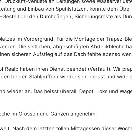
. Druckluft-Verluste an Leitungen sowie Wasserverlust
 Leitung und Einbau von Spühlstutzen, konnte dem Übe
estell bei den Durchgängen, Sicherungsroste als Durc
latzes im Vordergrund. Für die Montage der Trapez-Bl
werden. Die seitlichen, abgeschrägten Abdeckbleche h
ür einen sicheren Aufstieg auf das Dach fehlte ebenso we
 Realp haben ihren Dienst beendet (Verfault). Wir prä
den beiden Stahlpuffern wieder sehr robust und wider
and wieder an. Das heisst überall, Depot, Loks und Wa
 Woche im Grossen und Ganzen angenehm.
weit. Nach dem letzten tollen Mittagessen dieser Woch