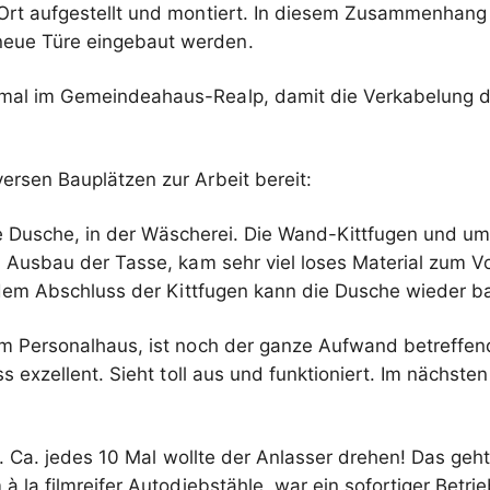
Ort aufgestellt und montiert. In diesem Zusammenhang 
eue Türe eingebaut werden.
smal im Gemeindeahaus-Realp, damit die Verkabelung de
rsen Bauplätzen zur Arbeit bereit:
ere Dusche, in der Wäscherei. Die Wand-Kittfugen und 
 Ausbau der Tasse, kam sehr viel loses Material zum V
 dem Abschluss der Kittfugen kann die Dusche wieder ba
m Personalhaus, ist noch der ganze Aufwand betreffend
s exzellent. Sieht toll aus und funktioniert. Im nächst
n. Ca. jedes 10 Mal wollte der Anlasser drehen! Das ge
à la filmreifer Autodiebstähle, war ein sofortiger Betr