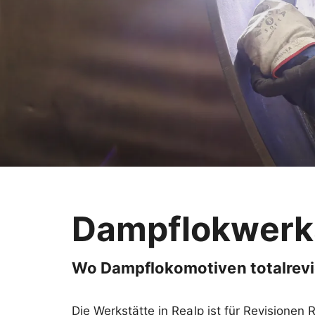
Dampflokwerks
Wo Dampflokomotiven totalrevi
Die Werkstätte in Realp ist für Revisionen 