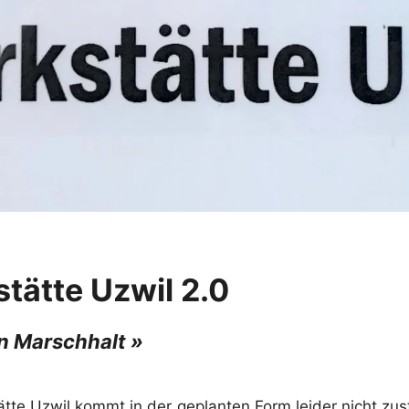
ätte Uzwil 2.0
n Marschhalt »
tte Uzwil kommt in der geplanten Form leider nicht zus